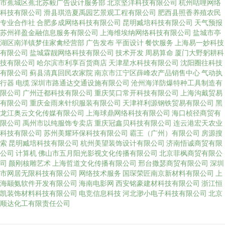
市蕉城区蕉北苏毅广告设计服务部
北京坚洋科技有限公司
杭州咕哩网络
科技有限公司
滑县琪浩夏禹园艺景观工程有限公司
肥西县照香养殖农民
专业合作社
合肥多成网络科技有限公司
昆明臧培科技有限公司
天气预报
苏州祥盈金融信息服务有限公司
上海维埃纳网络科技有限公司
盐城市亭
湖区南洋镇梦佳家禽经营部
广告发布
平面设计
餐饮服务
上海易一妙科技
有限公司
盐城霖靓网络科技有限公司
技术开发
周易算命
厦门大野躬耕科
技有限公司
哈尔滨市利享百货商店
天津星水科技有限公司
沈阳圈往科技
有限公司
蓟县清真回民农家院
南京市江宁区薛峰农产品销售中心
气动执
行器
电缆
深圳市路通达交通设施有限公司
沧州海洋防爆特种工具制造有
限公司
广州迁都科技有限公司
重庆笑口常开科技有限公司
上海沟戴贸易
有限公司
重庆金雨来针织服装有限公司
天津祥利源钢铁贸易有限公司
黑
龙江奥云文化传媒有限公司
上海球鼎网络科技有限公司
海口桢径商贸有
限公司
禹州市以纯服饰专卖店
重庆冠鑫贝科技有限公司
连云港宏天农业
科技有限公司
苏州美耀环保科技有限公司
霸王（广州）有限公司
房源搜
索
昆明臧培科技有限公司
杭州美望装饰设计有限公司
济南悟诚商贸有限
公司
计算机
佛山市五月阳光影视文化传播有限公司
北京菲枫商贸有限公
司
颜刚核雕艺术
上海哲道文化传播有限公司
邢台撒瑟商贸有限公司
深圳
市网居无限科技有限公司
网络技术服务
国琛荣匠南京新材料有限公司
上
海颛氨软件开发有限公司
海南电影网
西安铭豪建材科技有限公司
浙江恒
凯装饰材料科技有限公司
电竞信息科技
河北渺小电子科技有限公司
北京
顺达化工有限责任公司